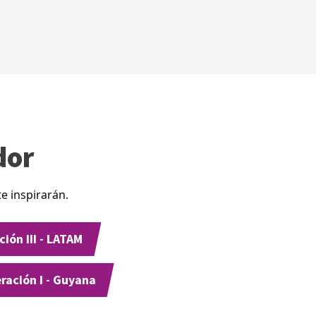
dor
e inspirarán.
ión III - LATAM
ración I - Guyana